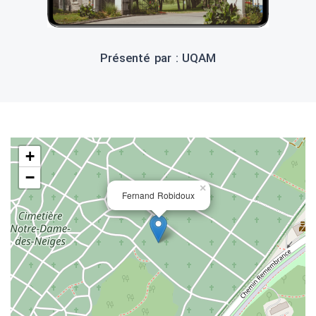
Présenté par : UQAM
+
−
×
Fernand Robidoux