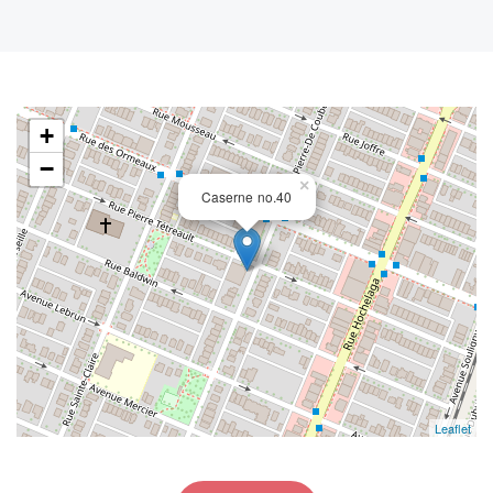
+
−
×
Caserne no.40
Leaflet