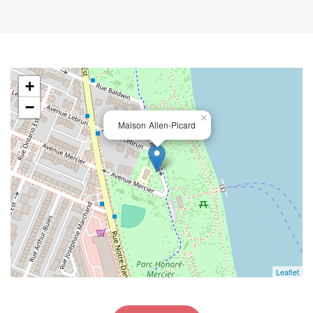
+
−
×
Maison Allen-Picard
Leaflet