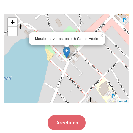
+
−
×
Murale La vie est belle à Sainte-Adèle
Leaflet
Directions