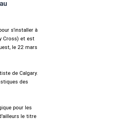
eau
ur s’installer à
ly Cross) et est
uest, le 22 mars
iste de Calgary.
istiques des
ique pour les
illeurs le titre