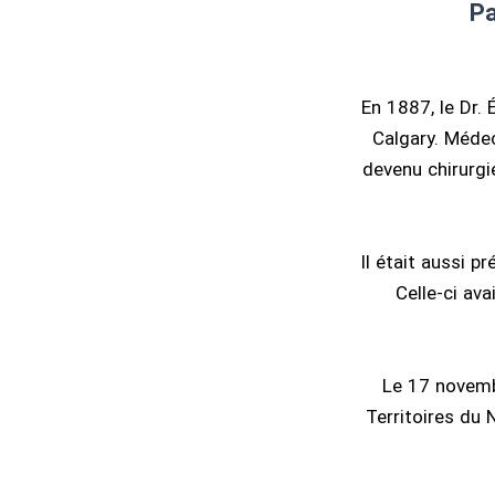
Pa
En 1887, le Dr.
Calgary. Médeci
devenu chirurgi
Il était aussi 
Celle-ci av
Le 17 novemb
Territoires du 