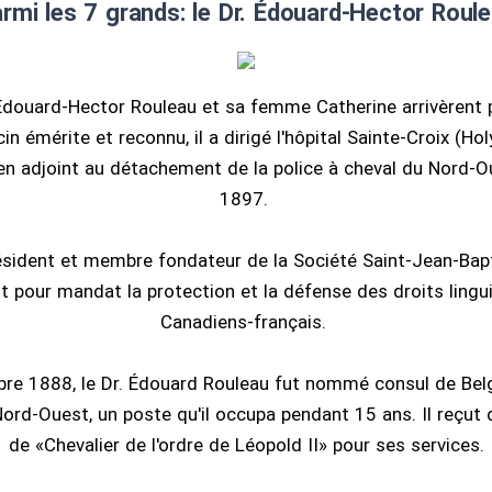
rmi les 7 grands: le Dr. Édouard-Hector Roul
 Édouard-Hector Rouleau et sa femme Catherine arrivèrent po
n émérite et reconnu, il a dirigé l'hôpital Sainte-Croix (Ho
en adjoint au détachement de la police à cheval du Nord-O
1897.
président et membre fondateur de la Société Saint-Jean-Bapt
ait pour mandat la protection et la défense des droits lingu
Canadiens-français.
re 1888, le Dr. Édouard Rouleau fut nommé consul de Belg
Nord-Ouest, un poste qu'il occupa pendant 15 ans. Il reçut d'a
de «Chevalier de l'ordre de Léopold II» pour ses services.