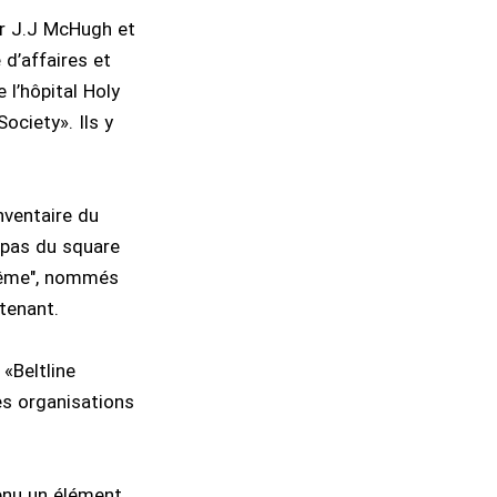
ar J.J McHugh et
d’affaires et
 l’hôpital Holy
ociety». Ils y
nventaire du
 pas du square
trême", nommés
tenant.
 «Beltline
es organisations
venu un élément