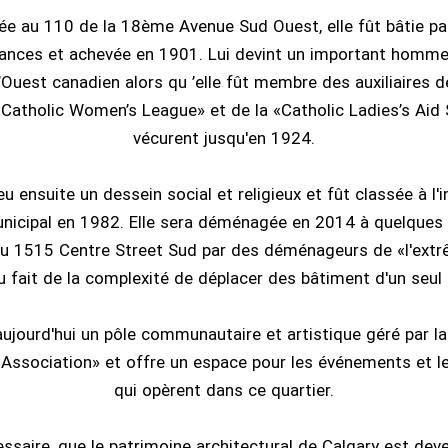
ée au 110 de la 18ème Avenue Sud Ouest, elle fût bâtie p
nces et achevée en 1901. Lui devint un important homme 
’Ouest canadien alors qu ’elle fût membre des auxiliaires de
«Catholic Women’s League» et de la «Catholic Ladies’s Aid S
vécurent jusqu'en 1924.
u ensuite un dessein social et religieux et fût classée à l'i
nicipal en 1982. Elle sera déménagée en 2014 à quelques
 au 1515 Centre Street Sud par des déménageurs de «l'ex
du fait de la complexité de déplacer des bâtiment d'un seul 
aujourd'hui un pôle communautaire et artistique géré par la
ssociation» et offre un espace pour les événements et l
qui opèrent dans ce quartier.
essaire, que le patrimoine architectural de Calgary est de