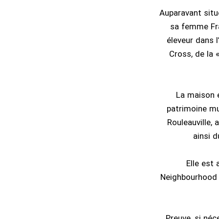
Auparavant situ
sa femme Fra
éleveur dans l
Cross, de la 
La maison e
patrimoine mu
Rouleauville,
ainsi 
Elle est 
Neighbourhood A
Preuve, si néc