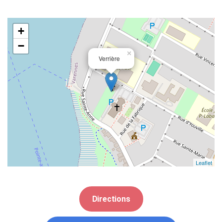
+
−
×
Verrière
Leaflet
Directions