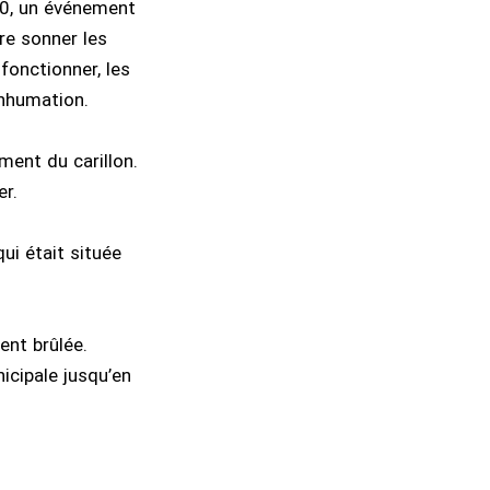
980, un événement
re sonner les
fonctionner, les
inhumation.
ment du carillon.
er.
ui était située
ent brûlée.
icipale jusqu’en