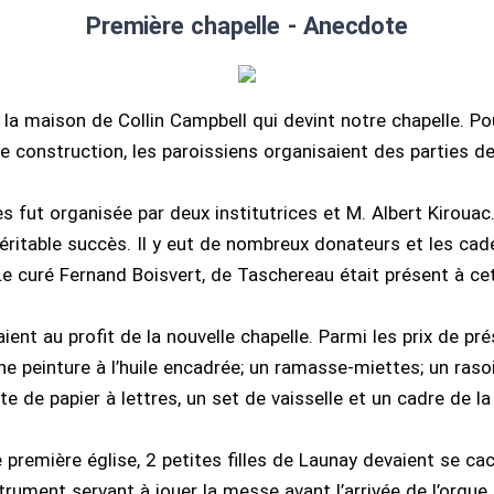
Première chapelle - Anecdote
 la maison de Collin Campbell qui devint notre chapelle. Po
e construction, les paroissiens organisaient des parties de
les fut organisée par deux institutrices et M. Albert Kirouac
véritable succès. Il y eut de nombreux donateurs et les cad
 Le curé Fernand Boisvert, de Taschereau était présent à cet
ient au profit de la nouvelle chapelle. Parmi les prix de prés
ne peinture à l’huile encadrée; un ramasse-miettes; un raso
e de papier à lettres, un set de vaisselle et un cadre de la
 première église, 2 petites filles de Launay devaient se ca
trument servant à jouer la messe avant l’arrivée de l’orgue. 