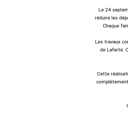
Le 24 septem
réduire les dép
Chaque fami
Les travaux co
de Laferté. 
Cette réalisati
complètement d