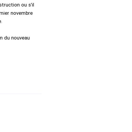
ruction ou s’il
remier novembre
e.
ion du nouveau