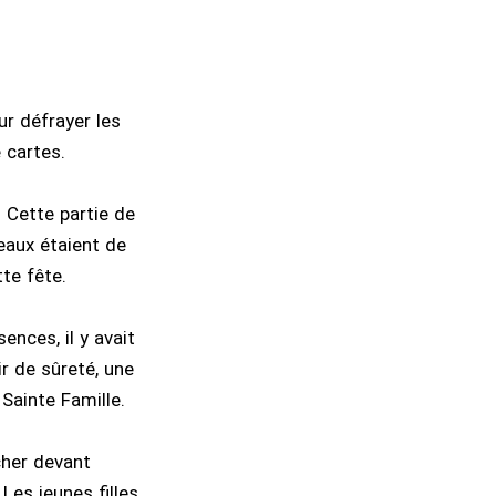
ur défrayer les
 cartes.
. Cette partie de
eaux étaient de
te fête.
ences, il y avait
ir de sûreté, une
 Sainte Famille.
cher devant
Les jeunes filles