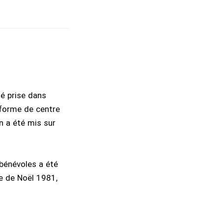
té prise dans
s forme de centre
n a été mis sur
bénévoles a été
se de Noël 1981,