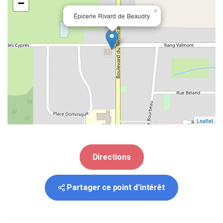
−
×
Épicerie Rivard de Beaudry
Leaflet
Directions
Partager ce point d'intérêt