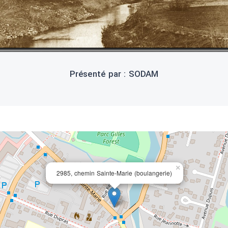
Présenté par : SODAM
×
2985, chemin Sainte-Marie (boulangerie)