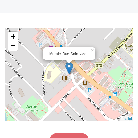
+
−
×
Murale Rue Saint-Jean
Leaflet