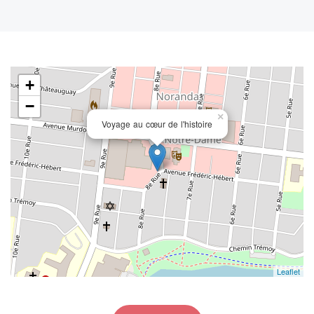
+
−
×
Voyage au cœur de l'histoire
Leaflet