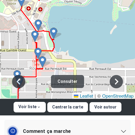
Consulter
Leaflet
|
©
OpenStreetMap
Voir liste
Centrer la carte
Voir autour
Comment ça marche