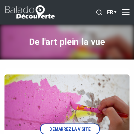
FR
De l'art plein la vue
DÉMARREZ LA VISITE