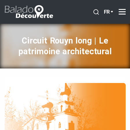
FR
Circuit Rouyn long | Le
patrimoine architectural