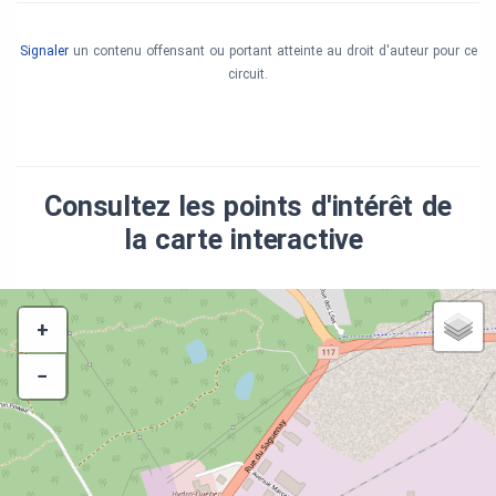
de l'Innovation et de l'Énergie, le ministère de la
Culture et des Communications et la Ville de
Signaler
un contenu offensant ou portant atteinte au droit d'auteur pour ce
Rouyn-Noranda.
circuit.
Consultez les points d'intérêt de
la carte interactive
+
−