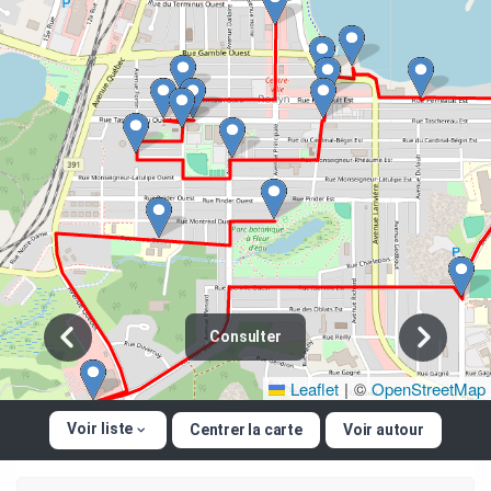
Consulter
Leaflet
|
©
OpenStreetMap
Voir liste
Centrer la carte
Voir autour