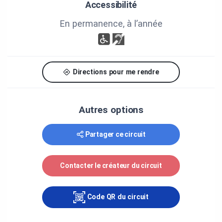
Accessibilité
CRÉDITS
En permanence, à l’année
Production : Ville de Rouyn-Noranda, Services
communautaires et de proximité
Coordination : Lise Paquet
Directions pour me rendre
Conception et rédaction : Frédérique Cloutier-
Pichette
Autres options
Corrections : Marie-Claude Leclercq, Cindy
Harrisson, Kymie Beaulé, Kristopher Vandal
Partager ce circuit
Graphisme de l'image bannière du circuit : Jacques
Hébert
Contacter le créateur du circuit
Révisions : Ariel Bousquet (2018), Kristopher
Vandal (2022)
Code QR du circuit
Produit grâce à l'entente de développement
culturel conclue entre le ministère de l'Économie,