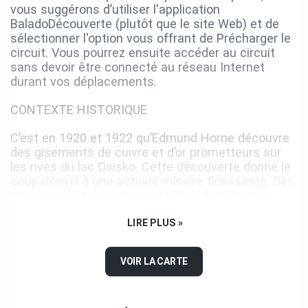
vous suggérons d’utiliser l'application
BaladoDécouverte (plutôt que le site Web) et de
sélectionner l'option vous offrant de Précharger le
circuit. Vous pourrez ensuite accéder au circuit
sans devoir être connecté au réseau Internet
durant vos déplacements.
CONTEXTE HISTORIQUE
C’est en 1920 et 1922 qu’Edmund Horne découvre
des gisements de cuivre et d’or prometteurs sur
les rives du lac Osisko. Cette découverte donne le
coup d’envoi à une activité minière florissante. Dès
lors, au début des années 1920, la Compagnie
Noranda s’attelle à la planification de la ville de
Noranda, située au pied de la fonderie Horne.
LIRE PLUS »
Attirés par les découvertes minières, des gens de
VOIR LA CARTE
partout ne tardent pas à s’installer de l’autre côté
du lac Osisko. Les campements qui y sont érigés
donnent naissance à la ville de Rouyn, développée