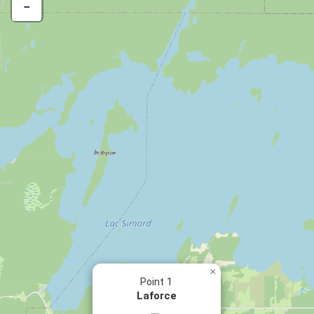
−
×
Point 1
Laforce