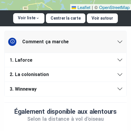
Leaflet
|
©
OpenStreetMap
Voir liste
Centrer la carte
Voir autour
Comment ça marche
1.
Laforce
2.
La colonisation
3.
Winneway
Également disponible aux alentours
Selon la distance à vol d'oiseau