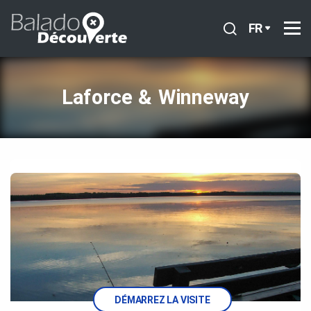
FR
Laforce & Winneway
DÉMARREZ LA VISITE