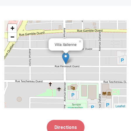
+
−
×
Villa italienne
Leaflet
Directions