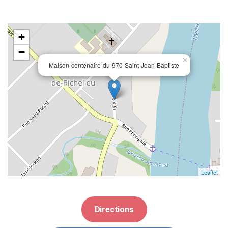
+
−
×
Maison centenaire du 970 Saint-Jean-Baptiste
Leaflet
Directions