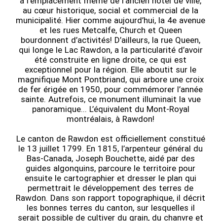
à l’emplacement même de l’ancien hôtel de ville,
au cœur historique, social et commercial de la
municipalité. Hier comme aujourd’hui, la 4e avenue
et les rues Metcalfe, Church et Queen
bourdonnent d’activités! D’ailleurs, la rue Queen,
qui longe le Lac Rawdon, a la particularité d’avoir
été construite en ligne droite, ce qui est
exceptionnel pour la région. Elle aboutit sur le
magnifique Mont Pontbriand, qui arbore une croix
de fer érigée en 1950, pour commémorer l’année
sainte. Autrefois, ce monument illuminait la vue
panoramique... L’équivalent du Mont-Royal
montréalais, à Rawdon!
Le canton de Rawdon est officiellement constitué
le 13 juillet 1799. En 1815, l’arpenteur général du
Bas-Canada, Joseph Bouchette, aidé par des
guides algonquins, parcoure le territoire pour
ensuite le cartographier et dresser le plan qui
permettrait le développement des terres de
Rawdon. Dans son rapport topographique, il décrit
les bonnes terres du canton, sur lesquelles il
serait possible de cultiver du grain, du chanvre et