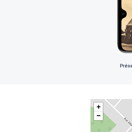
Prése
+
−