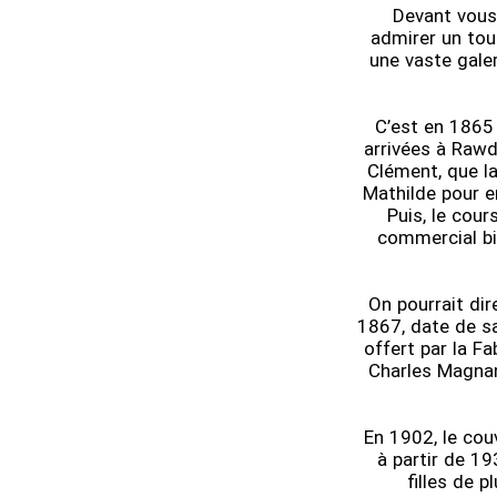
Devant vous
admirer un tou
une vaste gale
C’est en 1865
arrivées à Rawd
Clément, que l
Mathilde pour en
Puis, le cour
commercial bi
On pourrait di
1867, date de sa
offert par la F
Charles Magnan
En 1902, le couv
à partir de 19
filles de 