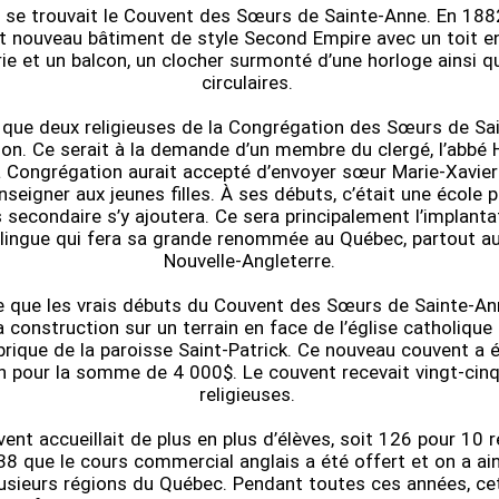
 se trouvait le Couvent des Sœurs de Sainte-Anne. En 1882
t nouveau bâtiment de style Second Empire avec un toit en
rie et un balcon, un clocher surmonté d’une horloge ainsi q
circulaires.
 que deux religieuses de la Congrégation des Sœurs de Sa
on. Ce serait à la demande d’un membre du clergé, l’abbé
a Congrégation aurait accepté d’envoyer sœur Marie-Xavier
seigner aux jeunes filles. À ses débuts, c’était une école pr
s secondaire s’y ajoutera. Ce sera principalement l’implant
lingue qui fera sa grande renommée au Québec, partout a
Nouvelle-Angleterre.
re que les vrais débuts du Couvent des Sœurs de Sainte-A
 construction sur un terrain en face de l’église catholique 
abrique de la paroisse Saint-Patrick. Ce nouveau couvent a é
 pour la somme de 4 000$. Le couvent recevait vingt-cinq
religieuses.
ent accueillait de plus en plus d’élèves, soit 126 pour 10 r
38 que le cours commercial anglais a été offert et on a ai
plusieurs régions du Québec. Pendant toutes ces années, c