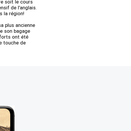
e soit le cours
sif de l’anglais.
 la région!
sa plus ancienne
 de son bagage
orts ont été
ne touche de