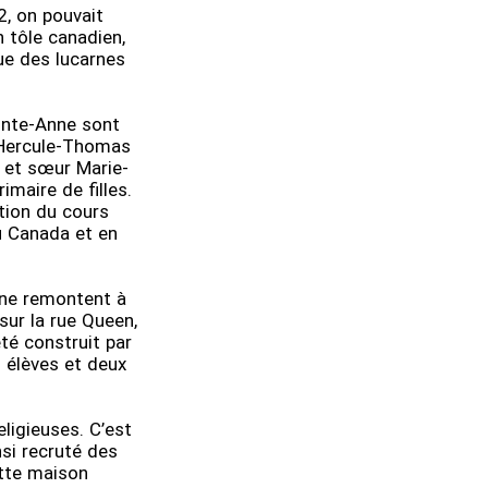
, on pouvait
 tôle canadien,
ue des lucarnes
inte-Anne sont
 Hercule-Thomas
 et sœur Marie-
imaire de filles.
ation du cours
u Canada et en
nne remontent à
sur la rue Queen,
té construit par
 élèves et deux
eligieuses. C’est
nsi recruté des
ette maison