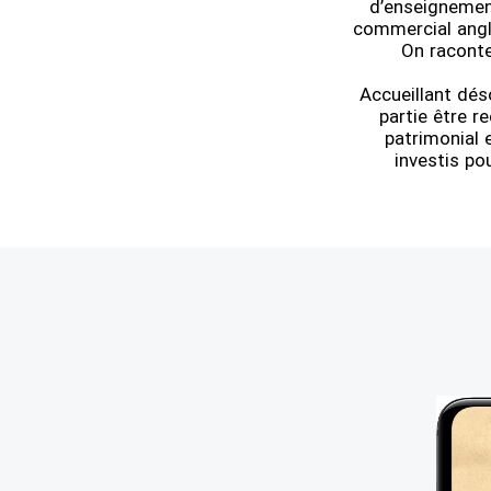
d’enseignement
commercial angla
On raconte
Accueillant dés
partie être r
patrimonial
investis po