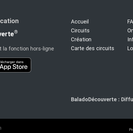
ication
Accueil
F
Circuits
On
®
erte
Création
In
Carte des circuits
Lo
t la fonction hors‑ligne
BaladoDécouverte : Diffu
c.
Pr