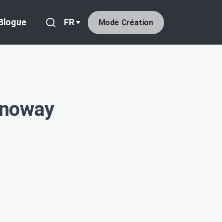
Blogue
FR
Mode Création
rnoway