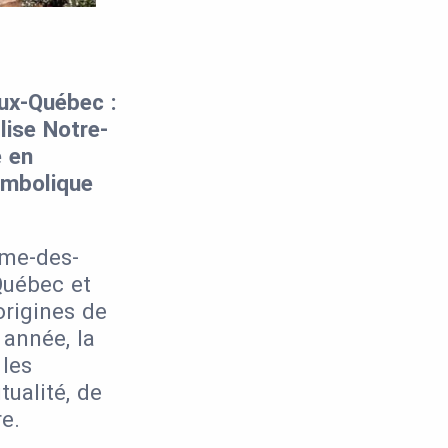
eux-Québec :
glise
Notre-
e en
ymbolique
ame-des-
Québec et
origines de
 année, la
 les
tualité, de
e.