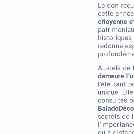
Le don reçu
cette année,
citoyenne e
patrimoniau
historiques
redonne esp
profondémen
Au-delà de 
demeure l’u
l’été
, tant 
unique. Elle
consultés p
BaladoDéco
secrets de l
l’importanc
ou à distan