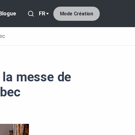
Blogue
FR
Mode Création
ec
e la messe de
ébec