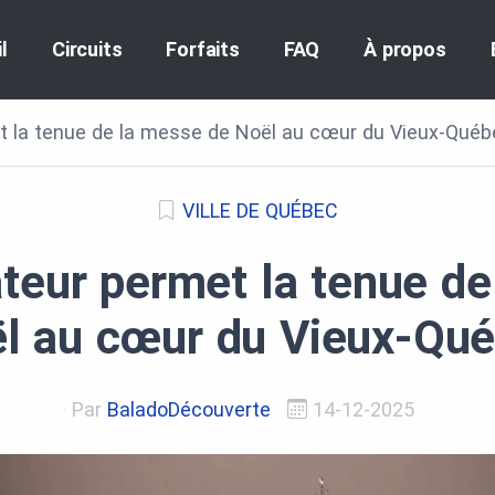
l
Circuits
Forfaits
FAQ
À propos
t la tenue de la messe de Noël au cœur du Vieux-Québ
VILLE DE QUÉBEC
teur permet la tenue d
l au cœur du Vieux-Qu
Par
BaladoDécouverte
14-12-2025