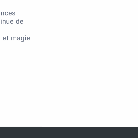
ences
inue de
e et magie