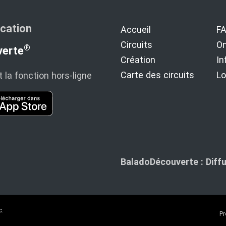
ication
Accueil
F
Circuits
On
®
erte
Création
In
Carte des circuits
Lo
t la fonction hors‑ligne
BaladoDécouverte : Diffu
c.
Pr