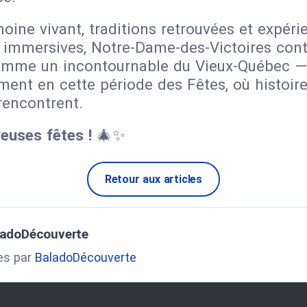
moine vivant, traditions retrouvées et expéri
immersives, Notre-Dame-des-Victoires cont
omme un incontournable du Vieux-Québec —
ement en cette période des Fêtes, où histoir
rencontrent.
euses fêtes !
🎄✨
Retour aux articles
ladoDécouverte
les par
BaladoDécouverte