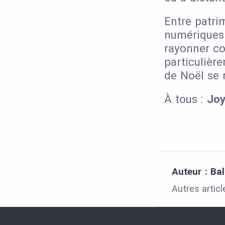
Entre patri
numériques 
rayonner c
particulièr
de Noël se 
À tous :
Joy
Auteur : Ba
Autres artic