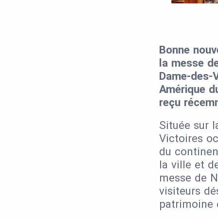
Bonne nouve
la messe de
Dame-des-V
Amérique du
reçu récem
Située sur 
Victoires o
du continen
la ville et 
messe de Noë
visiteurs d
patrimoine 