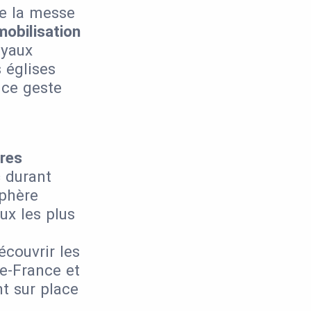
de la messe
mobilisation
oyaux
 églises
 ce geste
res
c
durant
sphère
eux les plus
écouvrir les
le-France et
t sur place