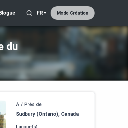
Blogue
FR
Mode Création
e du
À / Près de
Sudbury (Ontario), Canada
Langue(s)