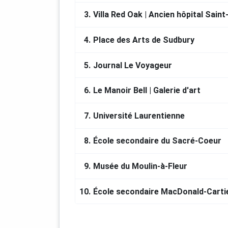
FedNor
3.
Villa Red Oak | Ancien hôpital Sain
SGFPNO
Ville du Grand Sudbury
4.
Place des Arts de Sudbury
Centre franco-ontarien de folklore
5.
Journal Le Voyageur
Association canadienne-française de
Le Voyageur
6.
Le Manoir Bell | Galerie d'art
7.
Université Laurentienne
8.
École secondaire du Sacré-Coeur
9.
Musée du Moulin-à-Fleur
10.
École secondaire MacDonald-Carti