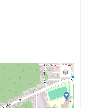
and
io