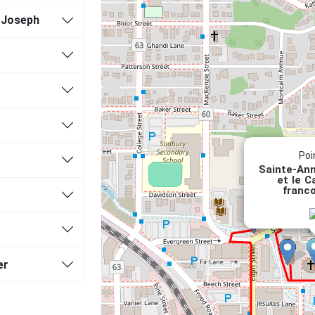
t-Joseph
 l’Ontario du grand Sudbury
Poi
Sainte-Ann
et le C
franc
er