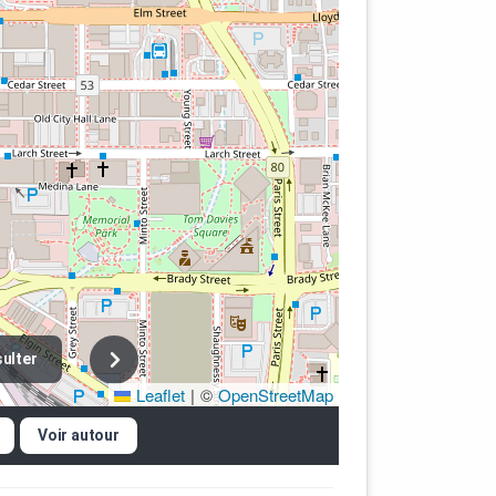
ulter
Leaflet
|
©
OpenStreetMap
Voir autour