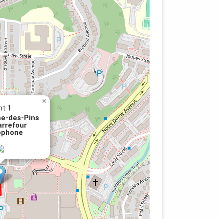
×
nt 1
e-des-Pins
arrefour
ophone