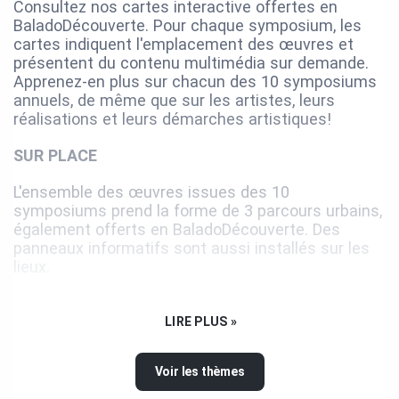
Consultez nos cartes interactive offertes en
BaladoDécouverte. Pour chaque symposium, les
cartes indiquent l'emplacement des œuvres et
présentent du contenu multimédia sur demande.
Apprenez-en plus sur chacun des 10 symposiums
annuels, de même que sur les artistes, leurs
réalisations et leurs démarches artistiques!
SUR PLACE
L'ensemble des œuvres issues des 10
symposiums prend la forme de 3 parcours urbains,
également offerts en BaladoDécouverte. Des
panneaux informatifs sont aussi installés sur les
lieux.
UNIQUE AU QUÉBEC
LIRE PLUS »
Découvrez des œuvres intégrées à la nature, aux
parcs urbains, aux sentiers pédestres et aux
Voir les thèmes
pistes cyclables. Saint-Georges vous invite à
explorer son territoire et à admirer ces réalisations