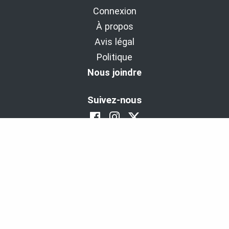
Connexion
À propos
Avis légal
Politique
Nous joindre
Suivez-nous
BaladoDécouverte : Diffuseur d'expériences
depuis 2011.
Copyright © 2011-2026 - Cinax inc. et 9029-1949 Québec inc.
Tous droits réservés