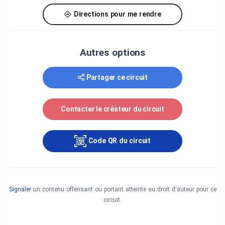
Produit par la Société Économique de l'Ontario
(SEO), avec le soutien financier du ministère du
Directions pour me rendre
Tourisme, de la Culture et du Sport de l'Ontario.
Un merci spécial à :
Autres options
Madelyn Della Valle (Chimczuk Museum, Francois
Baby House, Duff Baby House). Art Windsor-Essex
Partager ce circuit
– Jennifer Matotek & Sean Chooti. Point Pelee
National Park – Elizabeth LeBlanc & Sarah Quinlan
Cutler. Fort Malden National Historic Site –
Contacter le créateur du circuit
Elizabeth LeBlanc. Essex County Steam & Gas
Engine Museum – Gary Struhar. Ruscom Maple
Farms – Rob Nadeau. Tourism Windsor Essex
Code QR du circuit
Pelee Island – Lionel Kernerman.
Signaler
un contenu offensant ou portant atteinte au droit d'auteur pour ce
circuit.