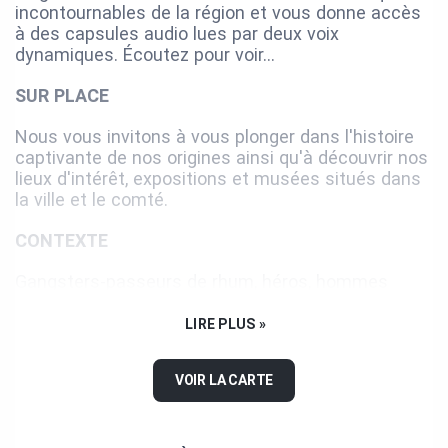
incontournables de la région et vous donne accès
à des capsules audio lues par deux voix
dynamiques. Écoutez pour voir…
SUR PLACE
Nous vous invitons à vous plonger dans l'histoire
captivante de nos origines ainsi qu'à découvrir nos
lieux d'intérêt, expositions et musées situés dans
la ville et le comté.
CONTEXTE
Gangsters-passeurs de rhum, héros, hommes
d'affaires, soldats du maintien de la paix et
innovateurs de premier plan font partie de notre
LIRE PLUS »
longue et vibrante histoire. C'est sans parler de la
contribution des gens d'ici dans les secteurs de
VOIR LA CARTE
l'aviation, des trains et de l'automobile.
En tant que l'une des plus anciennes