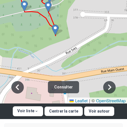
Consulter
Leaflet
|
©
OpenStreetMap
Voir liste
Centrer la carte
Voir autour