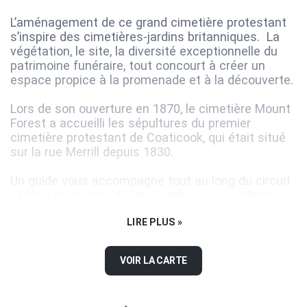
L’aménagement de ce grand cimetière protestant
s’inspire des cimetières-jardins britanniques. La
végétation, le site, la diversité exceptionnelle du
patrimoine funéraire, tout concourt à créer un
espace propice à la promenade et à la découverte.
Lors de son ouverture en 1870, le cimetière Mount
Forest a accueilli les sépultures du premier
cimetière protestant de Coaticook, qui était situé
sur la rue Merrill depuis 1830.
Un guide vous accompagne tout au long du circuit
et trois revenants d’outre-tombe vous confient
leurs paroles d’outre-temps : Lydia Child, épouse du
député et marchand Marcus Child, le révérend
LIRE PLUS »
John Foster, premier pasteur anglican de la région,
et Ralph Wheeler, frère du sculpteur Orson Wheeler.
VOIR LA CARTE
Cet audioguide, qui comprend des photographies
et documents d’archives, vous permettra de vivre