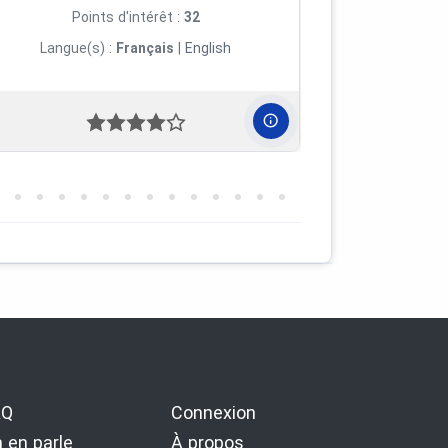
Points d'intérêt :
32
Po
Langue(s) :
Français
|
English
Langue
AQ
Connexion
 en parle
À propos