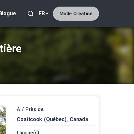
Blogue
FR
Mode Création
tière
À / Près de
Coaticook (Québec), Canada
Langue(s)