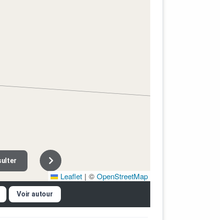
ulter
Leaflet
|
©
OpenStreetMap
Voir autour