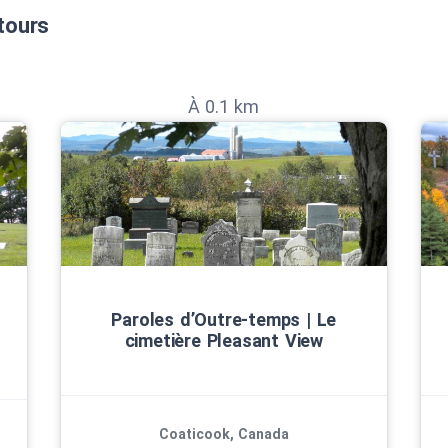
tours
À 0.1 km
Paroles d’Outre‑temps | Le
cimetière Pleasant View
Coaticook, Canada