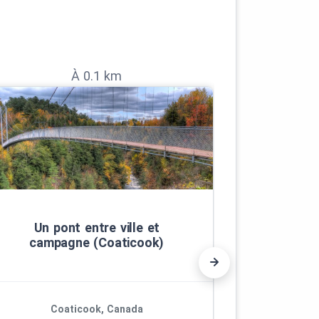
À 0.1 km
Un pont entre ville et
La V
campagne (Coaticook)
Coaticook, Canada
Co