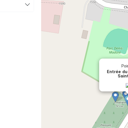
Poi
Entrée du
Sain