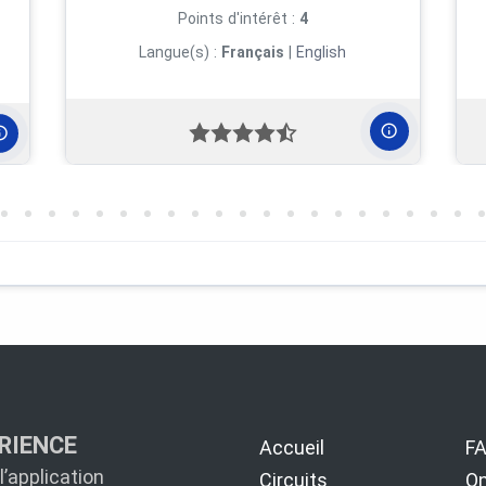
Points d'intérêt :
4
Langue(s) :
Français
|
English
RIENCE
Accueil
F
’application
Circuits
On