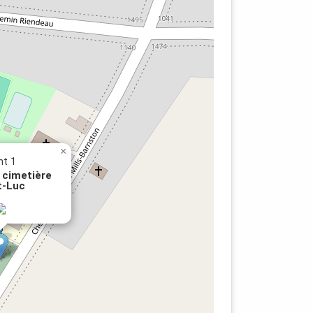
×
nt 1
 cimetière
t-Luc