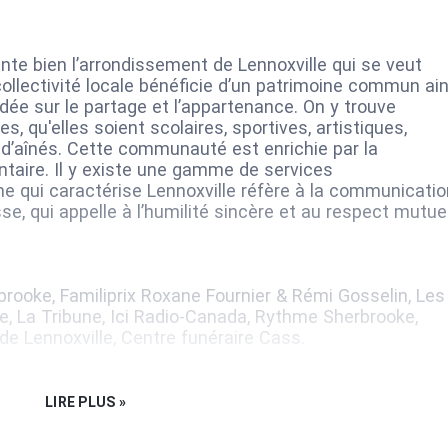
e bien l’arrondissement de Lennoxville qui se veut
 collectivité locale bénéficie d’un patrimoine commun ain
e sur le partage et l’appartenance. On y trouve
, qu'elles soient scolaires, sportives, artistiques,
’aînés. Cette communauté est enrichie par la
lontaire. Il y existe une gamme de services
 qui caractérise Lennoxville réfère à la communicatio
, qui appelle à l’humilité sincère et au respect mutuel
brooke, Familiprix Roxane Fournier & Rémi Gosselin, Les
, La Tribune, Ici Radio-Canada, Rythme Sherbrooke,
de Lennoxville, Centre funéraire Cass.
LIRE PLUS »