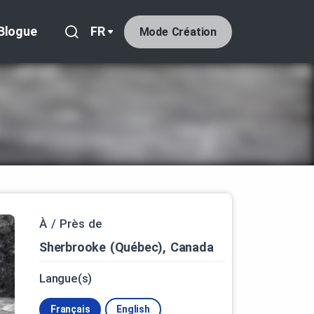
Blogue
FR
Mode Création
À / Près de
Sherbrooke (Québec), Canada
Langue(s)
Français
English