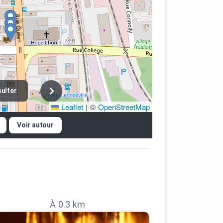
ulter
Leaflet
|
©
OpenStreetMap
Voir autour
À 0.3 km