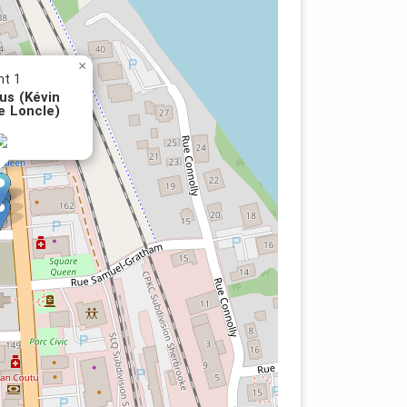
×
nt 1
us (Kévin
 Loncle)