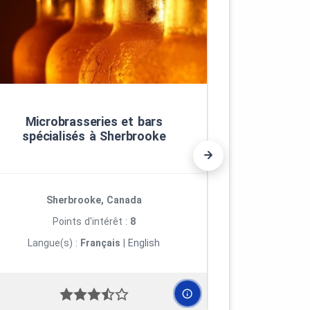
Microbrasseries et bars
Aux dé
spécialisés à Sherbrooke
(Compt
Sherbrooke, Canada
C
Points d'intérêt :
8
Po
Langue(s) :
Français
|
English
Langue