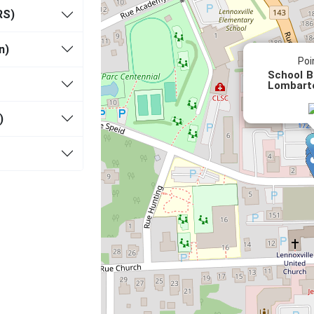
RS)
n)
Poi
School B
Lombarte
)