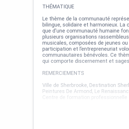
THÉMATIQUE
Le thème de la communauté représent
bilingue, solidaire et harmonieux. La
que d'une communauté humaine fondé
plusieurs organisations rassembleuses
musicales, composées de jeunes ou d
participation et l’entrepreneuriat vo
communautaires bénévoles. Ce thème
qui comporte discernement et sagesse
REMERCIEMENTS
Ville de Sherbrooke, Destination Sher
Peintures De Armond, Le Renaissance
Centre de formation professionnelle 