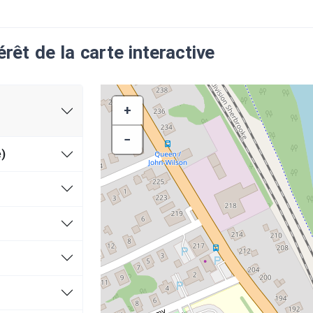
érêt de la carte interactive
+
−
)