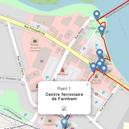
Produit avec la participation financière du Pacte
Brome-Missisquoi de la MRC Brome-Missisquoi
TEXTES
Marielle Benoit, greffière, OMA, Ville de Farnham
SOURCES
Textes Marcelle et Alban Berthiaume
Bibliothèque et Archives nationales du Québec
PHOTOS
×
Point 1
Centre ferroviaire
Archives municipales
de Farnham
Fonds Berthiaume