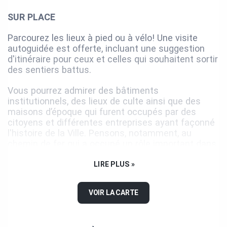
SUR PLACE
Parcourez les lieux à pied ou à vélo! Une visite
autoguidée est offerte, incluant une suggestion
d'itinéraire pour ceux et celles qui souhaitent sortir
des sentiers battus.
Vous pourrez admirer des bâtiments
institutionnels, des lieux de culte ainsi que des
maisons d’époque qui furent occupés par des
citoyens et différentes entreprises ayant façonné
l'histoire de la Ville. Pensons, notamment, au
chemin de fer qui a occupé un rôle important dans
le développement de la région dès 1858.
LIRE PLUS »
OPTIMISEZ L'EXPÉRIENCE
VOIR LA CARTE
L'application mobile BaladoDécouverte vous
permet de vivre une expérience optimisée. Elle
vous offre notamment de
Précharger
le circuit et