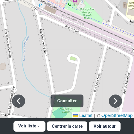
Consulter
Leaflet
|
©
OpenStreetMap
Voir liste
Centrer la carte
Voir autour