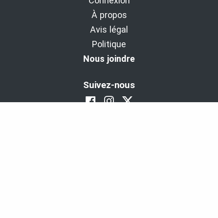
Connexion
À propos
Avis légal
Politique
Nous joindre
Suivez-nous
BaladoDécouverte : Diffuseur d'expériences
depuis 2011.
Copyright © 2011-2026 - Cinax inc. et 9029-1949 Québec inc.
Tous droits réservés
Propulsé avec l'aide de