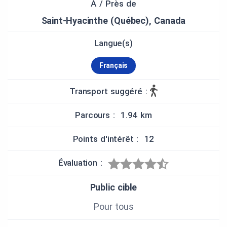
À / Près de
Bonnes découvertes !
Saint-Hyacinthe (Québec), Canada
Langue(s)
CRÉDITS
Français
Une production du Centre d'histoire de Saint-
Hyacinthe.
Transport suggéré :
Recherche, conception, rédaction: Jimy Pelletier,
Parcours : 1.94 km
candidat à la maîtrise en histoire.
Révision: Martin Ostiguy, historien.
Points d'intérêt : 12
Remerciements spéciaux à la Ville de Saint-
Évaluation :
Hyacinthe, à madame Chantal Soucy, députée de
Saint-Hyacinthe à l'Assemblée nationale, à
Public cible
monsieur Mathieu Lacombe, député de Papineau
et Ministre de la Culture et des communications
Pour tous
du Québec et à Simon-Pierre Savard-Tremblay,
député de Saint-Hyacinthe-Bagot à la Chambre