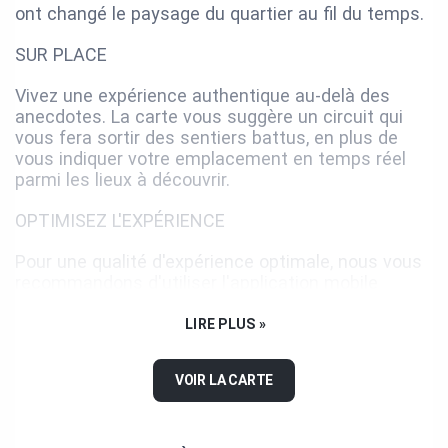
ont changé le paysage du quartier au fil du temps.
SUR PLACE
Vivez une expérience authentique au-delà des
anecdotes. La carte vous suggère un circuit qui
vous fera sortir des sentiers battus, en plus de
vous indiquer votre emplacement en temps réel
parmi les lieux à découvrir.
OPTIMISEZ L'EXPÉRIENCE
Pour une qualité d'expérience optimale, nous vous
recommandons d'utiliser l'application mobile
BaladoDécouverte (plutôt que le site Web). Celle-ci
permet notamment de précharger le circuit et d'y
LIRE PLUS »
accéder hors-ligne sur les lieux.
VOIR LA CARTE
Écouteurs suggérés : Le port d'écouteurs pendant
votre visite à pied vous permettra de profiter
pleinement de l'expérience qui s'offre à vous.