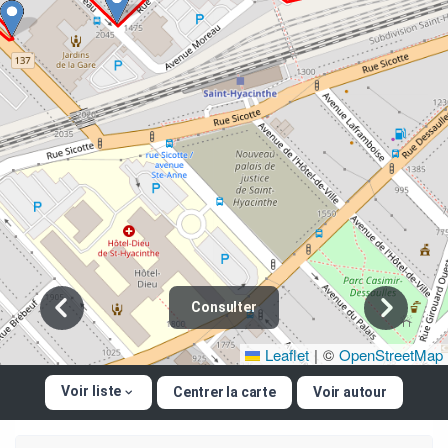
Consulter
Leaflet
|
©
OpenStreetMap
Voir liste
Centrer la carte
Voir autour