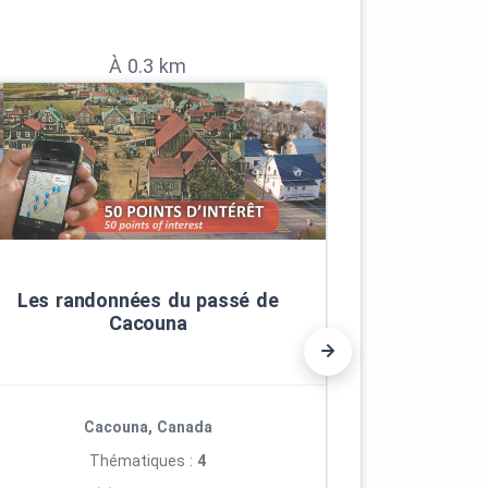
À 0.3 km
Le Caco
Les randonnées du passé de
Cacouna
C
Cacouna, Canada
Po
Thématiques :
4