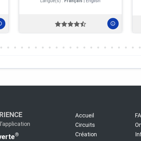
Langue(s) :
Français
|
English
RIENCE
Accueil
F
’application
Circuits
On
Création
In
®
erte