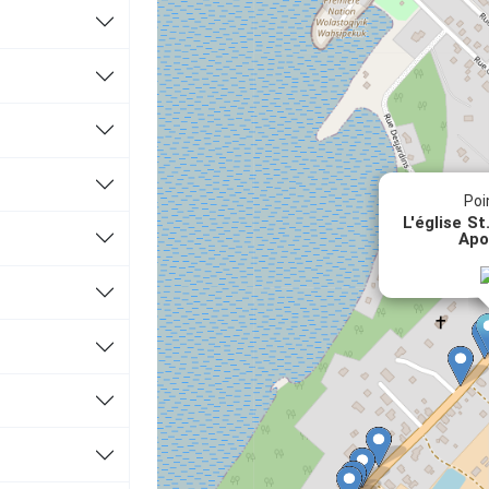
Poi
L'église S
Apo