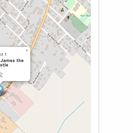
×
nt 1
t.James the
stle