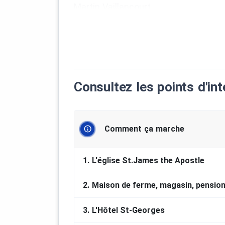
Martin Vaillancourt
COLLABORATION SPÉCIALE
Karine Boutin, Gérald Dionne et Mar
PARTENAIRES FINANCIERS
Conférence régionale des Élus du Ba
Caisse Populaire de Viger et Villeray
Consultez les points d'int
Fonds d’initiatives culturelles de la
Pacte rural de la MRC de Rivière-du-
Municipalité de Cacouna
Corporation de développement de C
Comment ça marche
1.
L'église St.James the Apostle
2.
Maison de ferme, magasin, pensio
3.
L'Hôtel St-Georges