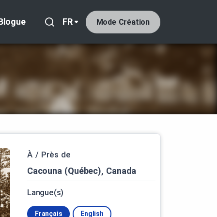
Blogue
FR
Mode Création
À / Près de
Cacouna (Québec), Canada
Langue(s)
Français
English