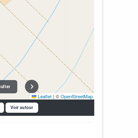
ulter
Leaflet
|
©
OpenStreetMap
Voir autour