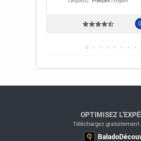
Langue(s) :
Français
|
English
OPTIMISEZ L’EXPÉ
Téléchargez gratuitement l
BaladoDécouv