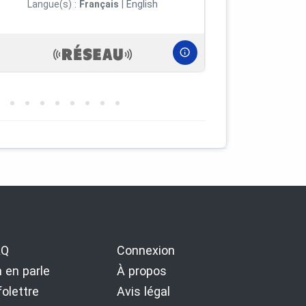
Langue
Langue(s) :
Français
|
English
AQ
Connexion
 en parle
À propos
folettre
Avis légal