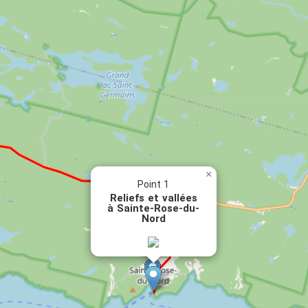
×
Point 1
Reliefs et vallées
à Sainte-Rose-du-
Nord