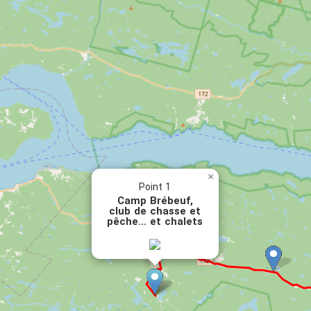
Toutes les familles et organismes qui nous ont
partagé leurs souvenirs et leurs photographies.
SOURCES INFORMATION, ARCHIVES ET PHOTOS
La liste complète des références bibliographiques
vous sera partagée sur demande. Pour y avoir
accès, communiquez avec l'agent.e de
développement en patrimoine immobilier à la MRC
du Fjord-du-Saguenay sur https://mrc-
fjord.qc.ca/nous-joindre/
×
Point 1
Camp Brébeuf,
club de chasse et
pêche... et chalets