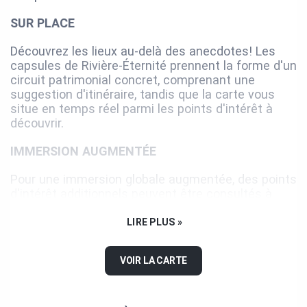
SUR PLACE
Découvrez les lieux au-delà des anecdotes! Les
capsules de Rivière-Éternité prennent la forme d'un
circuit patrimonial concret, comprenant une
suggestion d'itinéraire, tandis que la carte vous
situe en temps réel parmi les points d'intérêt à
découvrir.
IMMERSION AUGMENTÉE
Pour une immersion globale augmentée, des points
d'intérêt additionnels peuvent être consultés à
même votre guide interactif de Rivière-Éternité (en
plus du circuit courant). Il suffit de sélectionner
LIRE PLUS »
l'utilitaire
Voir autour
, disponible une fois la carte
du circuit ouverte, menu
Options
).
VOIR LA CARTE
OPTIMISEZ L'EXPÉRIENCE