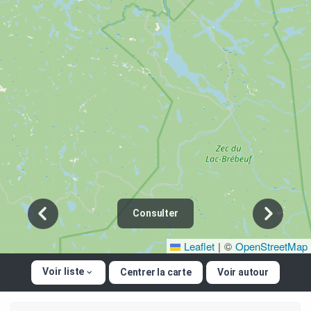
Consulter
Leaflet
|
©
OpenStreetMap
Voir liste
Centrer la carte
Voir autour