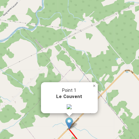
×
Point 1
Le Couvent