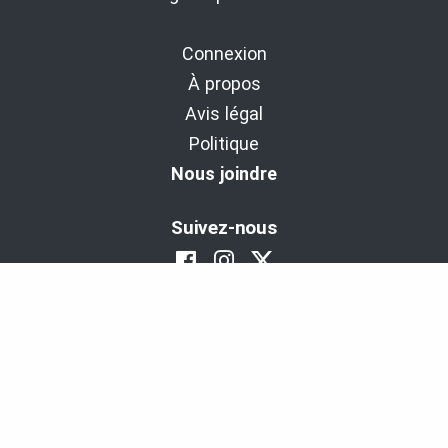
Connexion
À propos
Avis légal
Politique
Nous joindre
Suivez-nous
BaladoDécouverte : Diffuseur d'expériences
depuis 2011.
Copyright © 2011-2026 - Cinax inc. et 9029-1949 Québec inc.