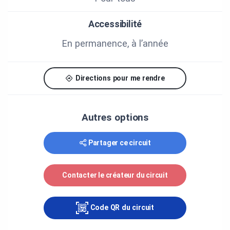
à Québec afin d'obtenir de l'évêque la canonisation
de la paroisse Saint-Alfred.
Accessibilité
Bonnes découvertes!
En permanence, à l’année
CRÉDITS
Directions pour me rendre
MRC Beauce-Centre et Municipalité de Saint-
Alfred.
Source : Livre historique de Saint-Alfred
Autres options
Partager ce circuit
Contacter le créateur du circuit
Code QR du circuit