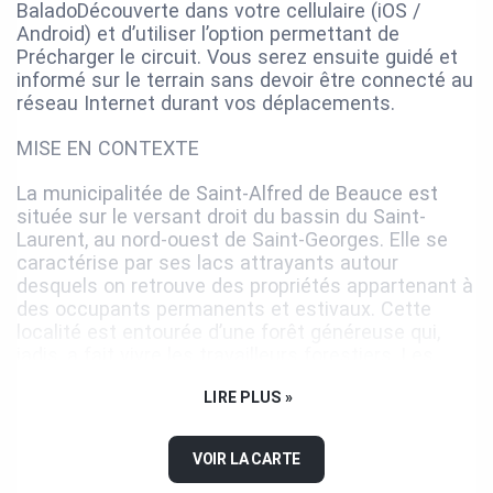
BaladoDécouverte dans votre cellulaire (iOS /
Android) et d’utiliser l’option permettant de
Précharger le circuit. Vous serez ensuite guidé et
informé sur le terrain sans devoir être connecté au
réseau Internet durant vos déplacements.
MISE EN CONTEXTE
La municipalitée de Saint-Alfred de Beauce est
située sur le versant droit du bassin du Saint-
Laurent, au nord-ouest de Saint-Georges. Elle se
caractérise par ses lacs attrayants autour
desquels on retrouve des propriétés appartenant à
des occupants permanents et estivaux. Cette
localité est entourée d’une forêt généreuse qui,
jadis, a fait vivre les travailleurs forestiers. Les
chasseurs et les pêcheurs peuvent bénéficier de la
LIRE PLUS »
présence de plans d’eau ainsi que d’un couvert
forestier mixte et résineux.
VOIR LA CARTE
La paroisse de Saint-Alfred a été fondée en 1926.