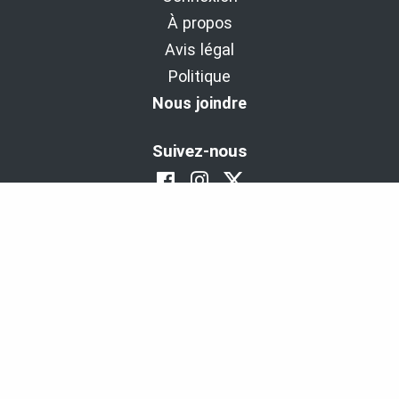
À propos
Avis légal
Politique
Nous joindre
Suivez-nous
BaladoDécouverte : Diffuseur d'expériences
depuis 2011.
Copyright © 2011-2026 - Cinax inc. et 9029-1949 Québec inc.
Tous droits réservés
Propulsé avec l'aide de