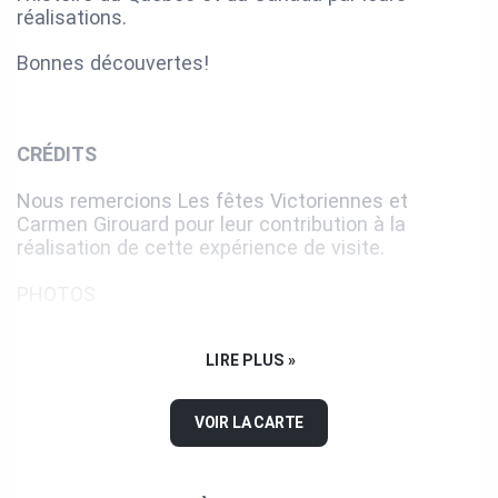
réalisations.
Bonnes découvertes!
CRÉDITS
Nous remercions Les fêtes Victoriennes et
Carmen Girouard pour leur contribution à la
réalisation de cette expérience de visite.
PHOTOS
Ville de Victoriaville; Musée Laurier; Archives des
Frères du Sacré-Cœur; Société d’histoire et de
LIRE PLUS »
généalogie de Victoriaville; Bibliothèque et Archives
nationales du Québec; Bibliothèque et Archives
VOIR LA CARTE
Canada; Archives du; Séminaire de
Nicolet; Archives publiques de l’Ontario; Musée du
Bas-Saint-Laurent; Musée McCord; Collection;