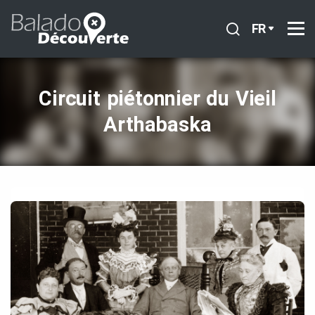
FR
Circuit piétonnier du Vieil
Arthabaska