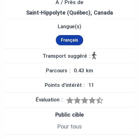
étant hors ligne (option
Précharger
de l'application).
À / Près de
Saint-Hippolyte (Québec), Canada
CONTEXTE
Le territoire de Saint-Hippolyte est établi sur trois
Langue(s)
cantons (Kilkenny, Abercrombie et Wexford),
constituant la division cadastrale en vigueur à
Français
l’époque. En 1855, il est connu sous le nom de
Municipalité du township d’Abercrombie-Partie-Est
Transport suggéré :
puis Municipalité de la paroisse de Saint-Hippolyte
en 1951 et Municipalité de Saint-Hippolyte en
Parcours : 0.43 km
2009.
Les premiers colons, surtout des anglophones,
Points d'intérêt : 11
s’établissent dans la région dès les années 1820.
Avec l’augmentation de la population catholique, la
Évaluation :
mission de Saint-Hippolyte est créée en 1864, puis
on procède à l’érection canonique de la paroisse le
Public cible
8 février 1869.
Pour tous
Petit à petit, la municipalité se développe. Dans les
années 1850, on note la présence d’un moulin à