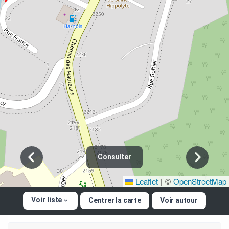
Source d'information additionnelle :
Saint-Hippolyte,
sur les chemins de son histoire 1869-2019
, par
Antoine Michel LeDoux, 2020
Consulter
Leaflet
|
©
OpenStreetMap
Voir liste
Centrer la carte
Voir autour